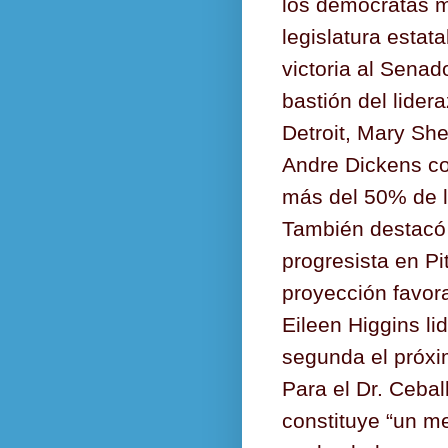
los demócratas m
legislatura estat
victoria al Sena
bastión del lider
Detroit, Mary She
Andre Dickens co
más del 50% de l
También destacó 
progresista en P
proyección favor
Eileen Higgins lid
segunda el próxi
Para el Dr. Cebal
constituye “un m