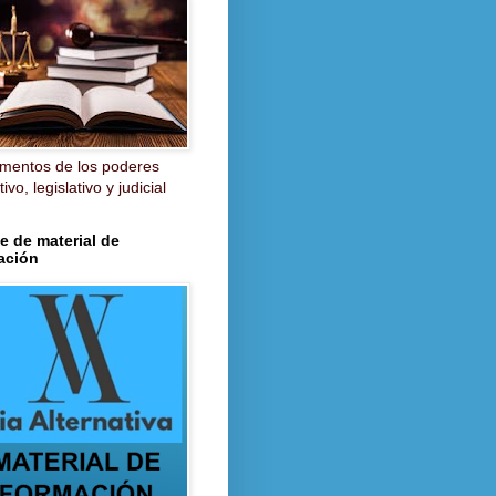
mentos de los poderes
ivo, legislativo y judicial
e de material de
ación