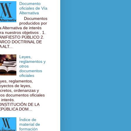
Documento
oficiales de Vía
Alternativa
Documentos
producidos por
a Alternativa de interés
ra nuestros objetivos . 1.
NIFIESTO PÚBLICO 2.
ARCO DOCTRINAL DE
A ALT...
Leyes,
reglamentos y
otros
documentos
oficiales
yes, reglamentos,
oyectos de leyes,
cretos, ordenanzas y
ros documentos oficiales
 interés.
ONSTITUCIÓN DE LA
PÚBLICA DOM...
Índice de
material de
formación