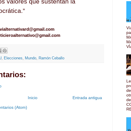
os valores que sustentan la
crática.”
Ví
vialternativard@gmail.com
pa
ticieroalternativo@gmail.com
MA
M
VÍ
U
,
Elecciones
,
Mundo
,
Ramón Ceballo
tarios:
Le
pr
o
de
ot
Inicio
Entrada antigua
de
C
ntarios (Atom)
RE