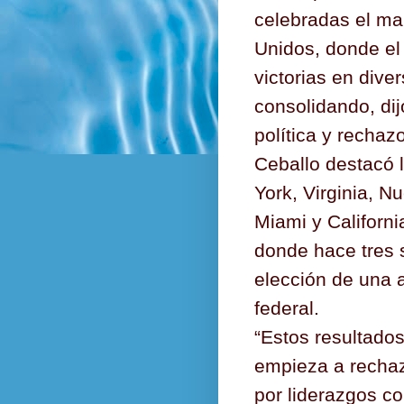
celebradas el ma
Unidos, donde el
victorias en dive
consolidando, di
política y rechaz
Ceballo destacó
York, Virginia, N
Miami y Californ
donde hace tres 
elección de una 
federal.
“Estos resultado
empieza a rechaz
por liderazgos co