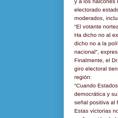
y a los halcones 
electorado estad
moderados, inclu
“El votante nort
Ha dicho no al e
dicho no a la pol
nacional”, expres
Finalmente, el D
giro electoral ti
región:
“Cuando Estados 
democrática y su 
señal positiva al 
Estas victorias n