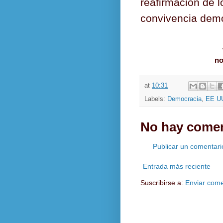
reafirmación de l
convivencia demo
no
at
10:31
Labels:
Democracia
,
EE U
No hay comen
Publicar un comentari
Entrada más reciente
Suscribirse a:
Enviar come