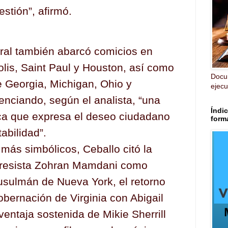
stión”, afirmó.
oral también abarcó comicios en
lis, Saint Paul y Houston, así como
Docu
e Georgia, Michigan, Ohio y
ejecut
enciando, según el analista, “una
Índic
ica que expresa el deseo ciudadano
form
tabilidad”.
s más simbólicos, Ceballo citó la
gresista Zohran Mamdani como
usulmán de Nueva York, el retorno
bernación de Virginia con Abigail
ventaja sostenida de Mikie Sherrill