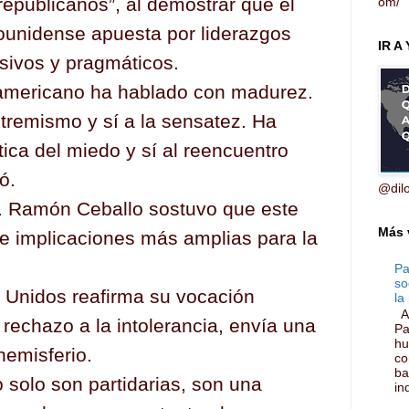
republicanos”, al demostrar que el
om/
ounidense apuesta por liderazgos
IR A
sivos y pragmáticos.
eamericano ha hablado con madurez.
xtremismo y sí a la sensatez. Ha
ítica del miedo y sí al reencuentro
ó.
@dil
r. Ramón Ceballo sostuvo que este
Más 
ene implicaciones más amplias para la
Pa
so
Unidos reafirma su vocación
la 
Ar
rechazo a la intolerancia, envía una
Pa
hu
hemisferio.
co
ba
o solo son partidarias, son una
ind