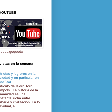
 YOUTUBE
oquealgoqueda
vistas en la semana
triotas y logreros en la
ciedad y en particular en
política
tículo de Isidro Toro
mpols La historia de la
manidad es una
nstante lucha entre
rbarie y civilización. En lo
ividual, a ...