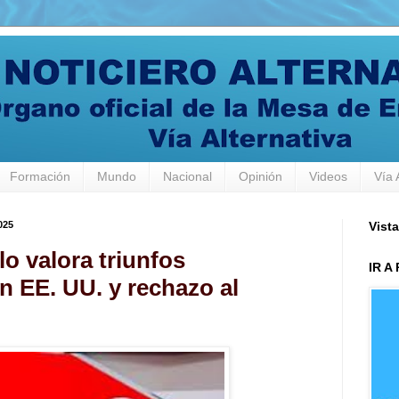
Formación
Mundo
Nacional
Opinión
Videos
Vía 
025
Vista
o valora triunfos
IR A
 EE. UU. y rechazo al