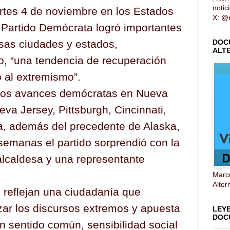
notic
rtes 4 de noviembre en los Estados
X: @n
 Partido Demócrata logró importantes
rsas ciudades y estados,
DOC
ALT
jo, “una tendencia de recuperación
o al extremismo”.
 los avances demócratas en Nueva
ueva Jersey, Pittsburgh, Cincinnati,
ia, además del precedente de Alaska,
semanas el partido sorprendió con la
alcaldesa y una representante
Marco
Alter
s reflejan una ciudadanía que
ar los discursos extremos y apuesta
LEY
DOC
n sentido común, sensibilidad social