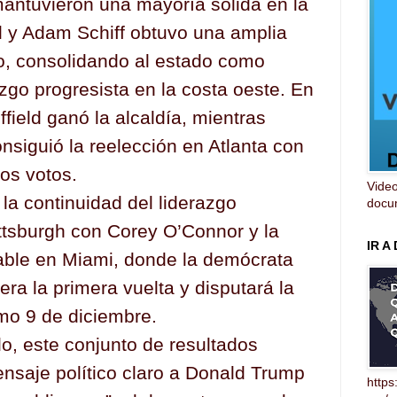
antuvieron una mayoría sólida en la
al y Adam Schiff obtuvo una amplia
do, consolidando al estado como
azgo progresista en la costa oeste. En
ffield ganó la alcaldía, mientras
nsiguió la reelección en Atlanta con
os votos.
Video
la continuidad del liderazgo
docum
ittsburgh con Corey O’Connor y la
IR A
able en Miami, donde la demócrata
era la primera vuelta y disputará la
mo 9 de diciembre.
lo, este conjunto de resultados
ensaje político claro a Donald Trump
https