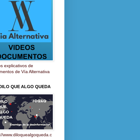
s explicativos de
entos de Vía Alternativa
 DILO QUE ALGO QUEDA
://www.diloquealgoqueda.c