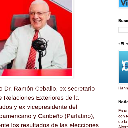
Busc
«El m
ico Dr. Ramón Ceballo, ex secretario
Hann
e Relaciones Exteriores de la
Notic
dos y ex vicepresidente del
Es u
oamericano y Caribeño (Parlatino),
con t
de l
nte los resultados de las elecciones
Altern