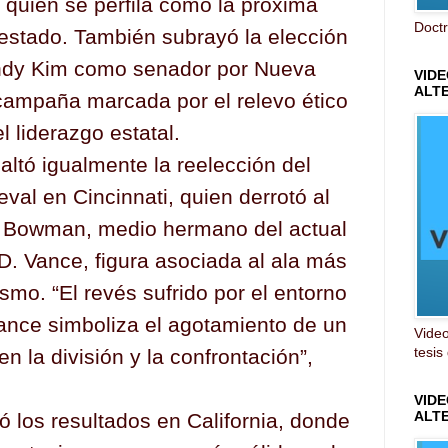
 quien se perfila como la próxima
Doctr
estado. También subrayó la elección
ndy Kim como senador por Nueva
VIDE
ALT
 campaña marcada por el relevo ético
l liderazgo estatal.
saltó igualmente la reelección del
eval en Cincinnati, quien derrotó al
y Bowman, medio hermano del actual
D. Vance, figura asociada al ala más
ismo. “El revés sufrido por el entorno
Vance simboliza el agotamiento de un
Video
tesis
n la división y la confrontación”,
VID
ALT
 los resultados en California, donde