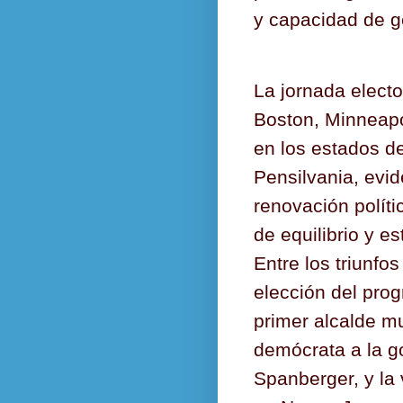
y capacidad de ge
La jornada elect
Boston, Minneapo
en los estados d
Pensilvania, evid
renovación polít
de equilibrio y es
Entre los triunfo
elección del pro
primer alcalde m
demócrata a la go
Spanberger, y la 