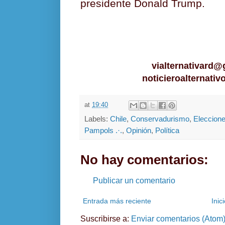
presidente Donald Trump.
vialternativard
noticieroalternati
at
19:40
Labels:
Chile
,
Conservadurismo
,
Eleccion
Pampols .·.
,
Opinión
,
Política
No hay comentarios:
Publicar un comentario
Entrada más reciente
Inic
Suscribirse a:
Enviar comentarios (Atom