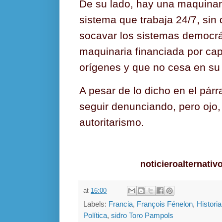
De su lado, hay una maquinar
sistema que trabaja 24/7, si
socavar los sistemas democrát
maquinaria financiada por cap
orígenes y que no cesa en s
A pesar de lo dicho en el pár
seguir denunciando, pero ojo, 
autoritarismo.
noticieroalternati
at
16:00
Labels:
Francia
,
François Fénelon
,
Historia
Política
,
sidro Toro Pampols