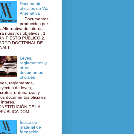
Documento
oficiales de Vía
Alternativa
Documentos
producidos por
a Alternativa de interés
ra nuestros objetivos . 1.
NIFIESTO PÚBLICO 2.
ARCO DOCTRINAL DE
A ALT...
Leyes,
reglamentos y
otros
documentos
oficiales
yes, reglamentos,
oyectos de leyes,
cretos, ordenanzas y
ros documentos oficiales
 interés.
ONSTITUCIÓN DE LA
PÚBLICA DOM...
Índice de
material de
formación