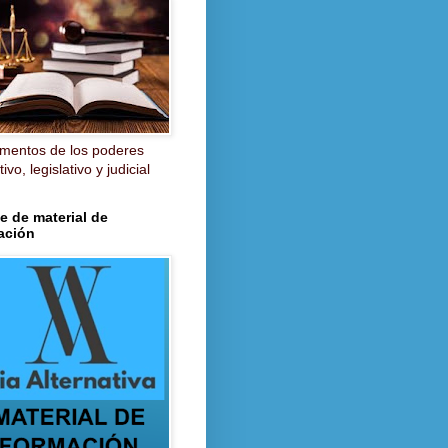
mentos de los poderes
ivo, legislativo y judicial
e de material de
ación