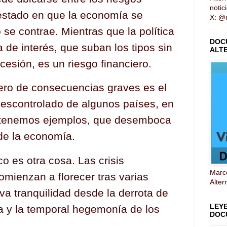
notic
estado en que la economía se
X: @n
o se contrae. Mientras que la política
DOC
a de interés, que suban los tipos sin
ALT
cesión, es un riesgo financiero.
iero de consecuencias graves es el
escontrolado de algunos países, en
tenemos ejemplos, que desemboca
de la economía.
co es otra cosa. Las crisis
Marco
omienzan a florecer tras varias
Alter
va tranquilidad desde la derrota de
LEY
ca y la temporal hegemonía de los
DOC
.