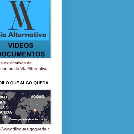
s explicativos de
entos de Vía Alternativa
 DILO QUE ALGO QUEDA
://www.diloquealgoqueda.c