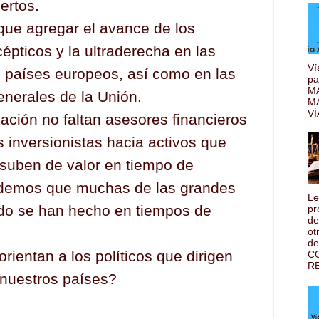
ertos.
 que agregar el avance de los
épticos y la ultraderecha en las
Ví
s países europeos, así como en las
pa
MA
enerales de la Unión.
M
VÍ
uación no faltan asesores financieros
s inversionistas hacia activos que
 suben de valor en tiempo de
rdemos que muchas de las grandes
Le
do se han hecho en tiempos de
pr
de
ot
de
rientan a los políticos que dirigen
C
RE
 nuestros países?