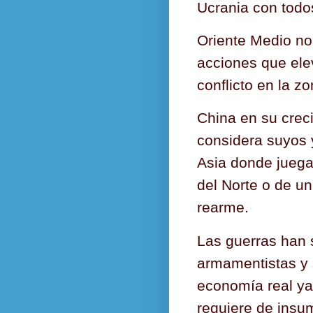
Ucrania con todos
Oriente Medio no
acciones que ele
conflicto en la zo
China en su crec
considera suyos 
Asia donde juega
del Norte o de u
rearme.
Las guerras han s
armamentistas y s
economía real ya
requiere de insum