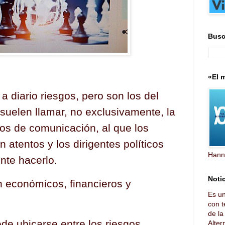
Busc
«El m
a diario riesgos, pero son los del
suelen llamar, no exclusivamente, la
os de comunicación, al que los
 atentos y los dirigentes políticos
Hann
nte hacerlo.
Notic
n económicos, financieros y
Es u
con t
de l
de ubicarse entre los riesgos
Altern