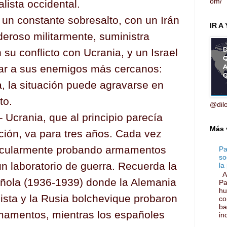
om/
alista occidental.
 un constante sobresalto, con un Irán
IR A
eroso militarmente, suministra
su conflicto con Ucrania, y un Israel
nar a sus enemigos más cercanos:
 la situación puede agravarse en
to.
@dil
 Ucrania, que al principio parecía
Más 
ción, va para tres años. Cada vez
ticularmente probando armamentos
Pa
so
un laboratorio de guerra. Recuerda la
la 
Ar
añola (1936-1939) donde la Alemania
Pa
hu
scista y la Rusia bolchevique probaron
co
ba
rmamentos, mientras los españoles
ind