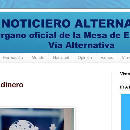
Formación
Mundo
Nacional
Opinión
Videos
Vía 
Vista
 dinero
IR A