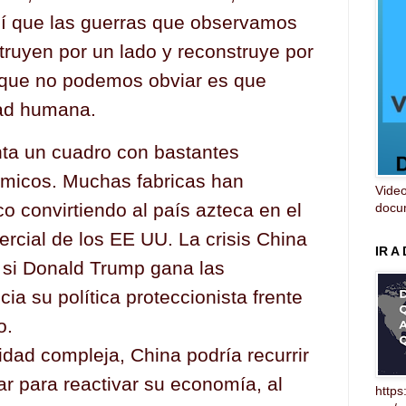
Así que las guerras que observamos
truyen por un lado y reconstruye por
lo que no podemos obviar es que
dad humana.
ta un cuadro con bastantes
micos. Muchas fabricas han
Video
o convirtiendo al país azteca en el
docum
rcial de los EE UU. La crisis China
IR A
 si Donald Trump gana las
cia su política proteccionista frente
o.
idad compleja, China podría recurrir
tar para reactivar su economía, al
https