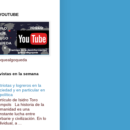
 YOUTUBE
oquealgoqueda
vistas en la semana
triotas y logreros en la
ciedad y en particular en
política
tículo de Isidro Toro
mpols La historia de la
manidad es una
nstante lucha entre
rbarie y civilización. En lo
ividual, a ...