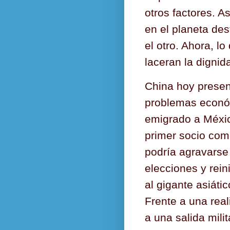
otros factores. 
en el planeta des
el otro. Ahora, 
laceran la digni
China hoy presen
problemas econó
emigrado a Méxic
primer socio come
podría agravarse
elecciones y reini
al gigante asiátic
Frente a una real
a una salida mili