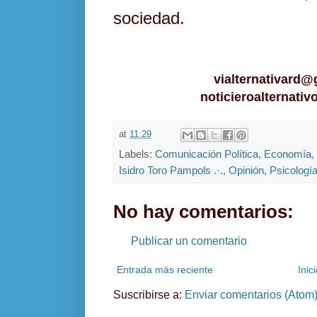
sociedad.
vialternativard
noticieroalternati
at
11:29
Labels:
Comunicación Política
,
Economía
,
Isidro Toro Pampols .·.
,
Opinión
,
Psicologí
No hay comentarios:
Publicar un comentario
Entrada más reciente
Inic
Suscribirse a:
Enviar comentarios (Atom