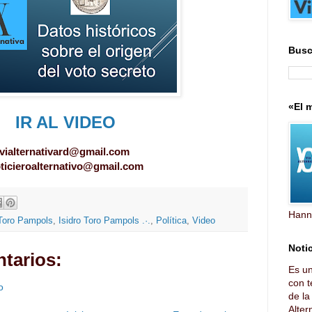
Busc
«El m
IR AL VIDEO
vialternativard@gmail.com
ticieroalternativo@gmail.com
Hann
 Toro Pampols
,
Isidro Toro Pampols .·.
,
Política
,
Video
Notic
tarios:
Es u
con t
o
de l
Altern