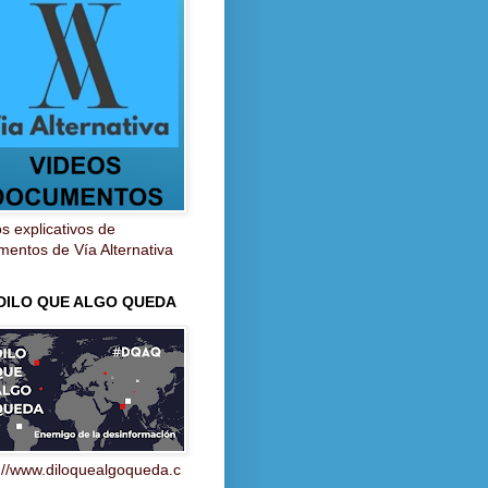
s explicativos de
entos de Vía Alternativa
 DILO QUE ALGO QUEDA
://www.diloquealgoqueda.c