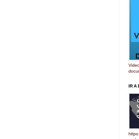
Video
docum
IR A
https