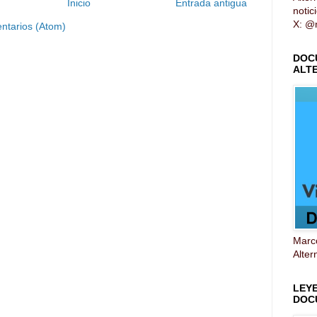
Inicio
Entrada antigua
notic
X: @n
ntarios (Atom)
DOC
ALT
Marco
Alter
LEY
DOC