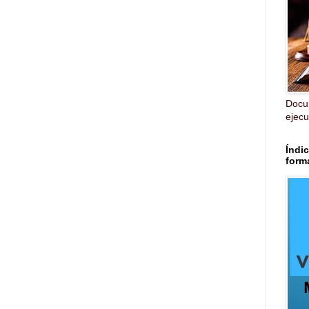
Docu
ejecut
Índic
form