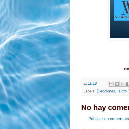
no
at
11:19
Labels:
Elecciones
,
Isidro
No hay comen
Publicar un comentari