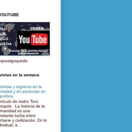
 YOUTUBE
oquealgoqueda
vistas en la semana
triotas y logreros en la
ciedad y en particular en
política
tículo de Isidro Toro
mpols La historia de la
manidad es una
nstante lucha entre
rbarie y civilización. En lo
ividual, a ...