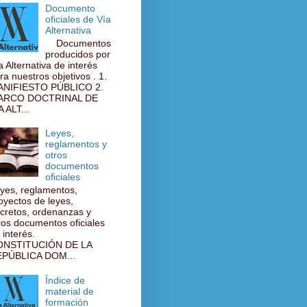
Documento
oficiales de Vía
Alternativa
Documentos
producidos por
a Alternativa de interés
ra nuestros objetivos . 1.
NIFIESTO PÚBLICO 2.
ARCO DOCTRINAL DE
A ALT...
Leyes,
reglamentos y
otros
documentos
oficiales
yes, reglamentos,
oyectos de leyes,
cretos, ordenanzas y
ros documentos oficiales
 interés.
ONSTITUCIÓN DE LA
PÚBLICA DOM...
Índice de
material de
formación