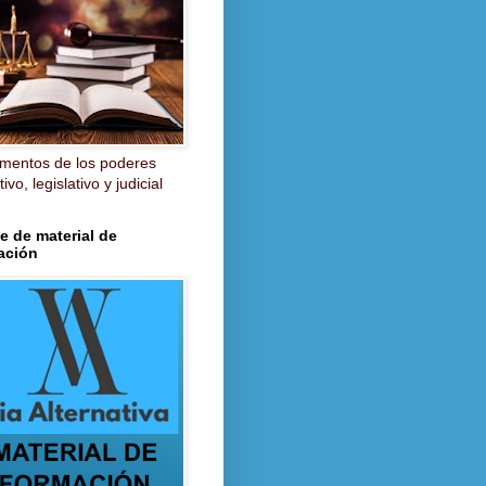
mentos de los poderes
ivo, legislativo y judicial
e de material de
ación