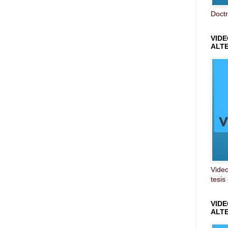
Doctr
VIDE
ALT
Video
tesis
VID
ALT