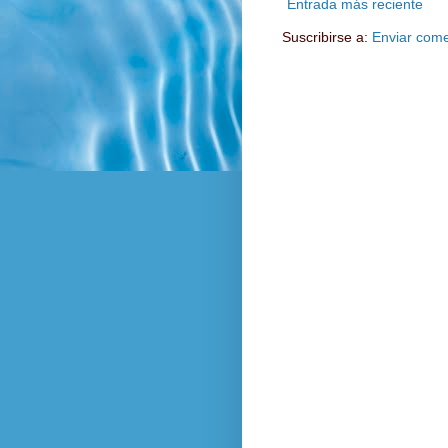
Entrada más reciente
Suscribirse a:
Enviar come