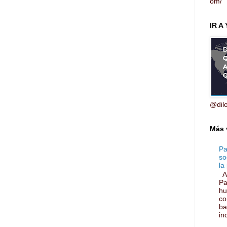
om/
IR A
@dil
Más 
Pa
so
la 
Ar
Pa
hu
co
ba
ind