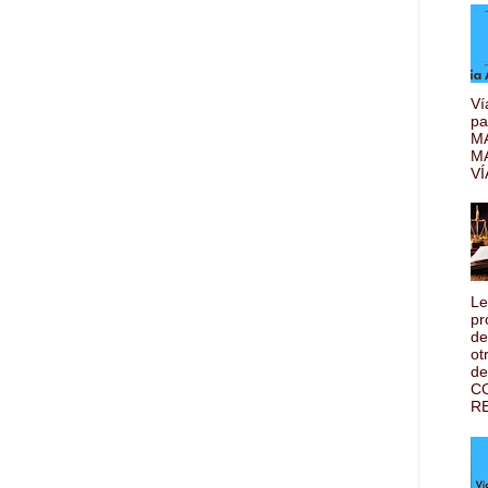
Ví
pa
MA
M
VÍ
Le
pr
de
ot
de
C
RE