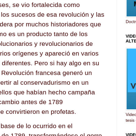
ses, se vio fortalecida como
los sucesos de esa revolución y las
Doctr
idera por muchos historiadores que
mo es un producto tanto de los
VIDE
ALT
lucionarios y revolucionarios de
rios orígenes y apareció en varios
diferentes. Pero si hay algo en su
la Revolución francesa generó un
ertir al conservadurismo en un
ellos que habían hecho campaña
 cambio antes de 1789
 convirtieron en profetas. ​
Video
tesis
 base de lo ocurrido en el
de 1789, transformándose el gorro
VID