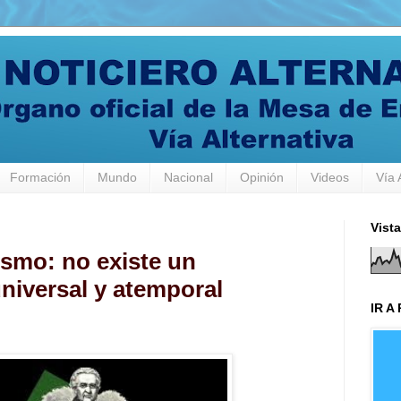
Formación
Mundo
Nacional
Opinión
Videos
Vía 
Vista
smo: no existe un
niversal y atemporal
IR A