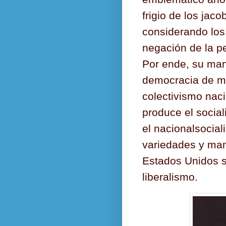
frigio de los jac
considerando los
negación de la pe
Por ende, su man
democracia de ma
colectivismo nac
produce el socia
el nacionalsocia
variedades y man
Estados Unidos s
liberalismo. ​