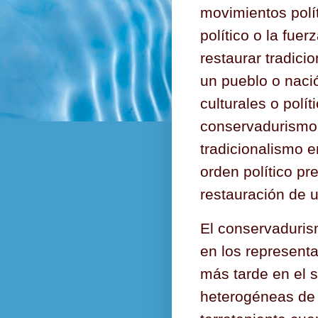
movimientos polí
político o la fue
restaurar tradic
un pueblo o nació
culturales o polí
conservadurismo
tradicionalismo e
orden político p
restauración de u
El conservaduris
en los represent
más tarde en el 
heterogéneas de 