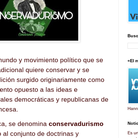
Busc
undo y movimiento político que se
«El m
dicional quiere conservar y se
adición surgido originariamente como
ento opuesto a las ideas e
erales democráticas y republicanas de
ancesa.
Hann
tica, se denomina
conservadurismo
Notic
 al conjunto de doctrinas y
Es u