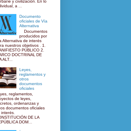
rbarie y civilización. En lo
ividual, a ...
Documento
oficiales de Vía
Alternativa
Documentos
producidos por
a Alternativa de interés
ra nuestros objetivos . 1.
NIFIESTO PÚBLICO 2.
ARCO DOCTRINAL DE
A ALT...
Leyes,
reglamentos y
otros
documentos
oficiales
yes, reglamentos,
oyectos de leyes,
cretos, ordenanzas y
ros documentos oficiales
 interés.
ONSTITUCIÓN DE LA
PÚBLICA DOM...