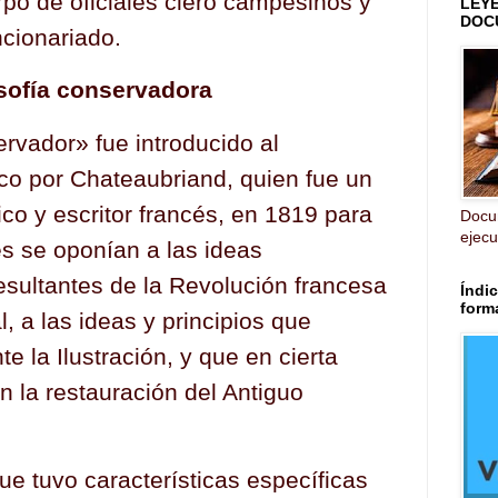
rpo de oficiales clero campesinos y
LEY
DOC
ncionariado.
losofía conservadora
rvador» fue introducido al
ico por Chateaubriand, quien fue un
tico y escritor francés, en 1819 para
Docu
ejecut
es se oponían a las ideas
esultantes de la Revolución francesa
Índic
form
, a las ideas y principios que
e la Ilustración, y que en cierta
 la restauración del Antiguo
ue tuvo características específicas