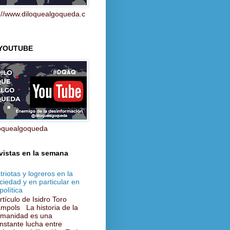
://www.diloquealgoqueda.c
 YOUTUBE
oquealgoqueda
vistas en la semana
triotas y logreros en la
ciedad y en particular en
política
tículo de Isidro Toro
mpols La historia de la
manidad es una
nstante lucha entre