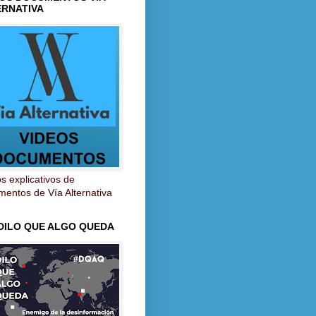
ERNATIVA
s explicativos de
entos de Vía Alternativa
 DILO QUE ALGO QUEDA