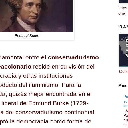
https
om/
IR A
Edmund Burke
ndamental entre
el conservadurismo
reaccionario
reside en su visión del
@dil
racia y otras instituciones
oducto del iluminismo. Para la
Más 
da, quizás mejor encontrada en el
Pa
so
liberal de Edmund Burke (1729-
la 
Ar
ia del conservadurismo continental
Pa
hu
ptó la democracia como forma de
co