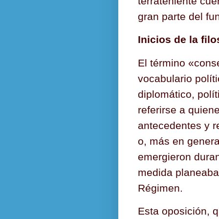
terrateniente cue
gran parte del fu
Inicios de la fi
El término «conse
vocabulario polít
diplomático, polí
referirse a quien
antecedentes y r
o, más en general
emergieron durant
medida planeaban
Régimen.
Esta oposición, q