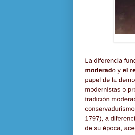
La diferencia fu
moderad
o y
el 
papel de la democ
modernistas o pr
tradición modera
conservadurismo 
1797), a diferenc
de su época, ace