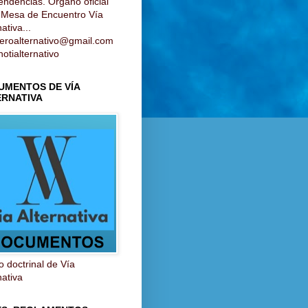
endencias. Órgano oficial
a Mesa de Encuentro Vía
ativa...
ieroalternativo@gmail.com
otialternativo
UMENTOS DE VÍA
ERNATIVA
 doctrinal de Vía
nativa