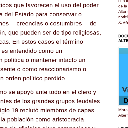
con t
ticos que favorecen el uso del poder
de l
Altern
rza del Estado para conservar o
notic
X: @n
iones —creencias o costumbres— de
n, que pueden ser de tipo religiosas,
DOC
ALT
ticas. En estos casos el término
 es entendido como un
n política o mantener intacto un
resente o como reaccionarismo o
n orden político perdido.
mo se apoyó ante todo en el clero y
antes de los grandes grupos feudales
siglo 19 reclutó miembros de capas
Marco
Alter
la población como aristocracia