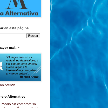
ar en esta página
ayor mal...»
ah Arendt
iero Alternativo
n medio sin compromiso