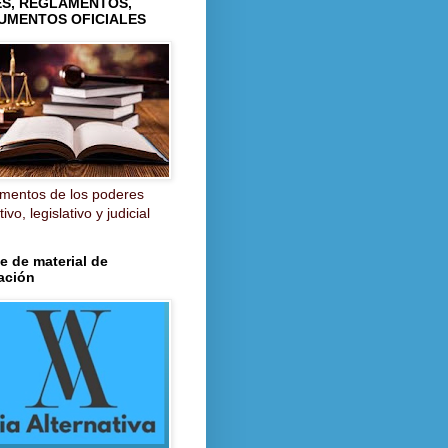
ES, REGLAMENTOS,
UMENTOS OFICIALES
mentos de los poderes
ivo, legislativo y judicial
e de material de
ación