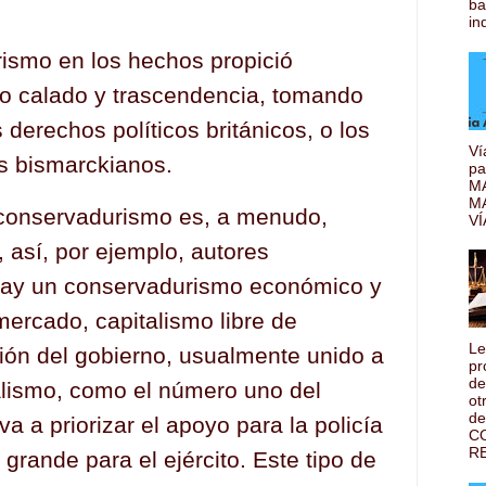
ba
ind
ismo en los hechos propició
o calado y trascendencia, tomando
derechos políticos británicos, o los
Ví
s bismarckianos.
pa
MA
M
 conservadurismo es, a menudo,
VÍ
, así, por ejemplo, autores
hay un conservadurismo económico y
 mercado, capitalismo libre de
Le
ción del gobierno, usualmente unido a
pr
de
alismo, como el número uno del
ot
de
va a priorizar el apoyo para la policía
C
RE
grande para el ejército. Este tipo de