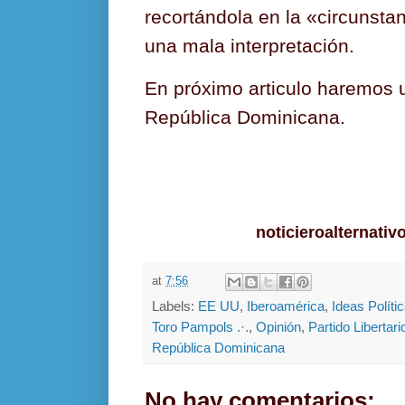
recortándola en la «circunsta
una mala interpretación.
En próximo articulo haremos 
República Dominicana.
noticieroalternati
at
7:56
Labels:
EE UU
,
Iberoamérica
,
Ideas Políti
Toro Pampols .·.
,
Opinión
,
Partido Libertari
República Dominicana
No hay comentarios: